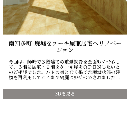
南知多町-廃墟をケーキ屋兼居宅へリノベー
ション
今回は、師崎で３階建ての重量鉄骨を全面ﾘﾉﾍﾞｰｼｮﾝし
て、３階に居宅・２階をケーキ屋をＯＰＥＮしたいと
のご相談でした。ハトの巣となり果てた廃墟状態の建
物を再利用してここまで綺麗にﾘﾉﾍﾞｰｼｮﾝされました…
3Dを見る