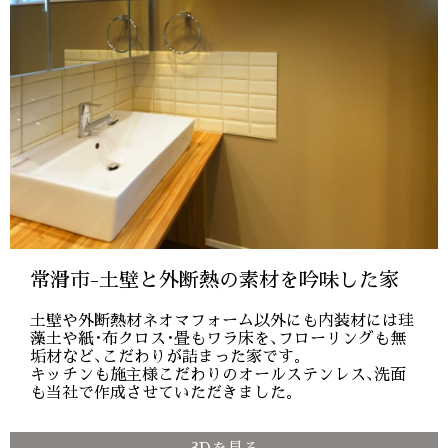
常滑市-土壁と外断熱の素材を吟味した家
土壁や外断熱材ネオマフォーム以外にも内装材には珪
藻土や紙･布クロス･畳もワラ床を､フローリングも無
垢材など､こだわりが詰まった家です｡
キッチンも施主様こだわりのオールステンレス､洗面
も当社で作成させていただきました｡