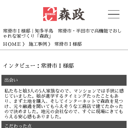
常滑市 I 様邸｜知多半島 常滑市・半田市で高機能でおし
ゃれな家づくり「森政」
ＨＯＭＥ
〉
施工事例
〉 常滑市 I 様邸
インタビュー：常滑市 I 様邸
出会い
私たちと娘3人の5人家族なので、マンションでは手狭に感
じていました。娘が進学するタイミングたったこともあ
り、まず土地を購入、そしてインターネットで森政を見つ
け、元々融通を聞いてもらえそうな工務店で建てたかった
ので決めました。地元の会社なので、すぐに現場にきても
らえる安心感もありました。
こだわった点