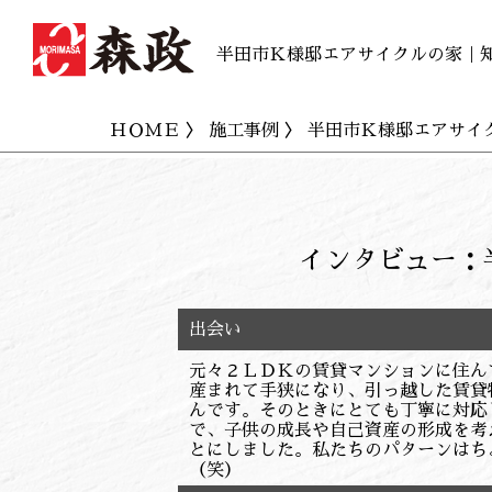
半田市Ｋ様邸エアサイクルの家｜
ＨＯＭＥ
〉
施工事例
〉 半田市Ｋ様邸エアサイ
インタビュー：
出会い
元々２ＬＤＫの賃貸マンションに住ん
産まれて手狭になり、引っ越した賃貸
んです。そのときにとても丁寧に対応
で、子供の成長や自己資産の形成を考
とにしました。私たちのパターンはち
（笑）