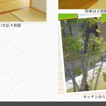
将来は２部
いた広々和室
キッチンから