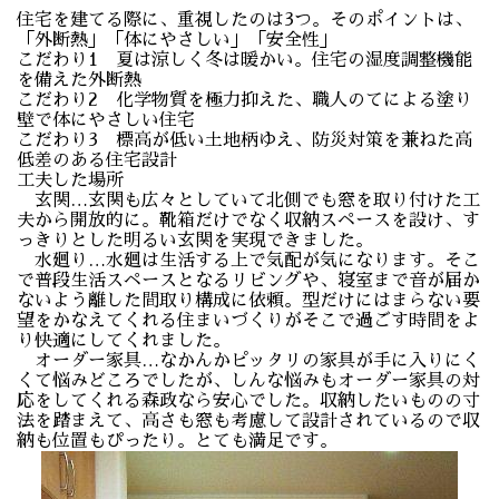
住宅を建てる際に、重視したのは3つ。そのポイントは、
「外断熱」「体にやさしい」「安全性」
こだわり1 夏は涼しく冬は暖かい。住宅の湿度調整機能
を備えた外断熱
こだわり2 化学物質を極力抑えた、職人のてによる塗り
壁で体にやさしい住宅
こだわり3 標高が低い土地柄ゆえ、防災対策を兼ねた高
低差のある住宅設計
工夫した場所
玄関…玄関も広々としていて北側でも窓を取り付けた工
夫から開放的に。靴箱だけでなく収納スペースを設け、す
っきりとした明るい玄関を実現できました。
水廻り…水廻は生活する上で気配が気になります。そこ
で普段生活スペースとなるリビングや、寝室まで音が届か
ないよう離した間取り構成に依頼。型だけにはまらない要
望をかなえてくれる住まいづくりがそこで過ごす時間をよ
り快適にしてくれました。
オーダー家具…なかんかピッタリの家具が手に入りにく
くて悩みどころでしたが、しんな悩みもオーダー家具の対
応をしてくれる森政なら安心でした。収納したいものの寸
法を踏まえて、高さも窓も考慮して設計されているので収
納も位置もぴったり。とても満足です。