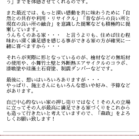
う」までを体感させてくれるのです。
また最近では、もっと深い感動を共に味わうために「自
然との共存や利用・リサイクル」「昔ながらの良い所と
現在の良い所の融合」を意識した提案なども積極的に提
案しています。
うんちくのある家・・・ と言うよりも、住めば住む程
味わい深く満足感を感じる事ができる家の方が確実に一
緒に喜べますから・・・
それらが実際に形となっているのが、檜材などの無垢材
の使用や、小舞竹土壁と外断熱エアサイクルのコラボ、
漆喰塗や珪藻土石膏塗、制震ダンパーなどです。
最後に、想いはいろいろありますが・・・
やっぱり、施主さんにもいろんな想いや好み、予算など
があります。
自己中心的ないい家の押し売りではなく！その人の立場
に立ってその人が最高に満足できる家づくりをこれから
も造って行きたいと考えていますので、「森政」をよろ
しくお願い致します！